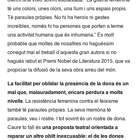
oferint una visió sovint esbiaixada. “La guerra femenina
té uns colors, unes olors, una llum i uns espais propis.
Té paraules pròpies. No hi ha herois ni gestes
increïbles, només hi ha persones que porten a terme
una activitat humana que és inhumana.” És molt
probable que moltes de nosaltres no haguéssim
conegut mai el treball d’aquesta gran autora si no
hagués rebut el Premi Nobel de Literatura 2015, que va
propiciar la difusió de la seva obra arreu del món.
La facilitat per oblidar la presència de la dona és un
mal que, malauradament, encara perdura a molts
nivells
. La resistència femenina contra el feixisme
també té paraules pròpies. La seva memòria té
paraules, veu i rostre. I tot sovint és un rostre de dona.
Caure to fall és
una proposta teatral orientada a
reparar un altre oblit inexcusable: el de les dones