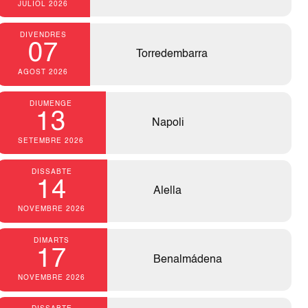
JULIOL 2026
DIVENDRES
07
Torredembarra
AGOST 2026
DIUMENGE
13
Napoli
SETEMBRE 2026
DISSABTE
14
Alella
NOVEMBRE 2026
DIMARTS
17
Benalmádena
NOVEMBRE 2026