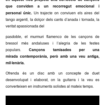
en aquest nou projecte una col·lecció de cançons
que conviden a un recorregut emocional i
únic.
Un trajecte on conviuen els
personal
aires del
tango argentí, la dolçor dels cants d’anada i tornada, la
veritat apassionada del
pasdoble, el murmuri flamenco
de les cançons de
bressol més andaluses i l’alegria de les festes
populars.
Cançons
tamisades per una
mirada contemporània, però amb una veu antiga,
mil·lenària.
Ofrenda és un disc amb un concepte de duet
desenvolupat i elaborat, on la guitarra i la veu es
converteixen en instruments solistes al mateix temps.