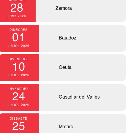
DIUMENGE
28
Zamora
JUNY 2026
DIMECRES
01
Bajadoz
JULIOL 2026
DIVENDRES
10
Ceuta
JULIOL 2026
DIVENDRES
24
Castellar del Vallès
JULIOL 2026
DISSABTE
25
Mataró