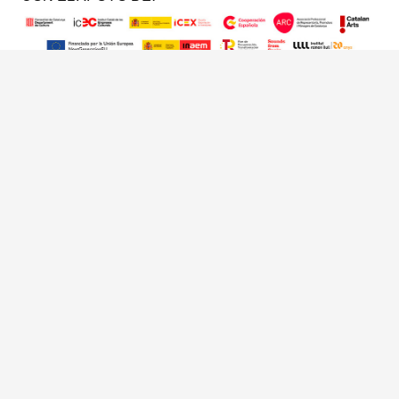
INFORMACIÓN
Escenapart
Escenamusic
Nosotros
Contacto
REDES SOCIALES
Instagram
Facebook
X
Todos los derechos reservados © | Nota legal | Política de cookies |